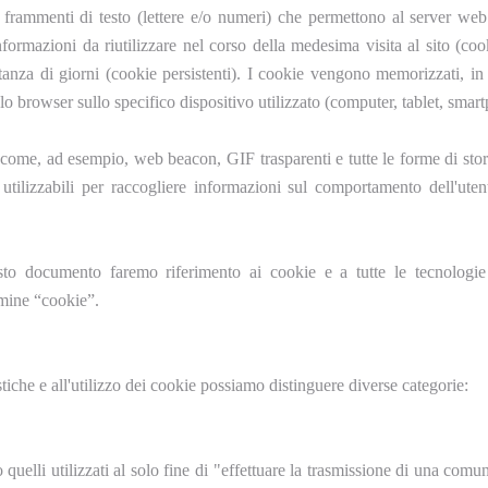
 frammenti di testo (lettere e/o numeri) che permettono al server we
informazioni da riutilizzare nel corso della medesima visita al sito (coo
tanza di giorni (cookie persistenti). I cookie vengono memorizzati, in
olo browser sullo specifico dispositivo utilizzato (computer, tablet, smar
 come, ad esempio, web beacon, GIF trasparenti e tutte le forme di stor
lizzabili per raccogliere informazioni sul comportamento dell'utente
to documento faremo riferimento ai cookie e a tutte le tecnologie 
rmine “cookie”.
istiche e all'utilizzo dei cookie possiamo distinguere diverse categorie:
 quelli utilizzati al solo fine di "effettuare la trasmissione di una com